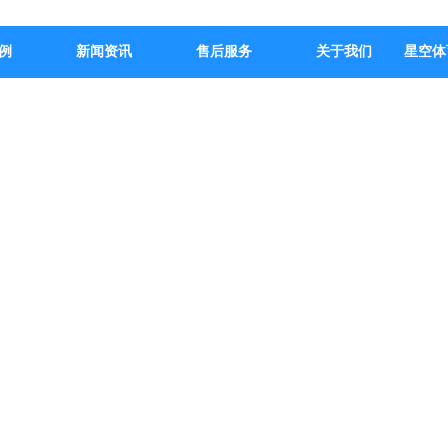
例
新闻资讯
售后服务
关于我们
星空体