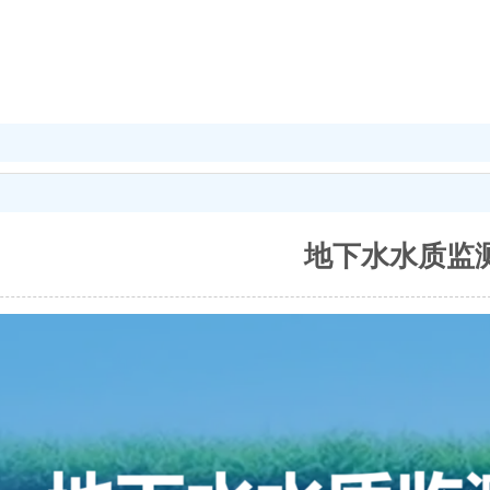
地下水水质监