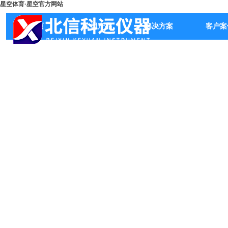
星空体育·星空官方网站
首页
公司产品
解决方案
客户案