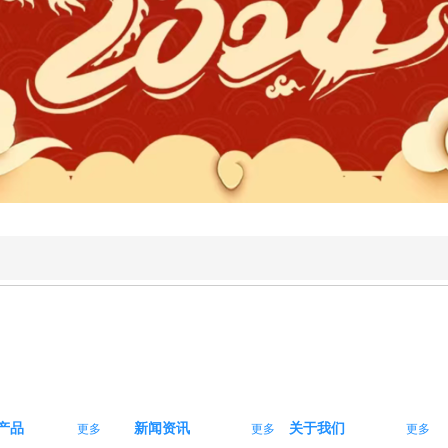
产品
新闻资讯
关于我们
更多
更多
更多