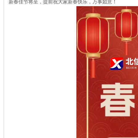
新春佳节将至，提前祝大家新春快乐，万事如意！