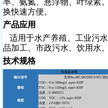
率、氨氮、悬浮物、叶绿素
换快速方便。
产品应用
适用于水产养殖、工业污水
品加工、市政污水、饮用水
技术规格
传感器参数
输出信号
支持
Rs-485,MODBUS/RTU协
COD：0 to 500mg/L equiv.KHP
量程
TOC：0 to 150mg/L equiv.KHP
浊度：
0-300NTU
COD、TOC：±5% equiv.KHP
精度
浊度：
±5%或0.5NTU