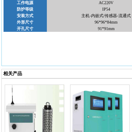
工作电源
AC220V
防护等级
IP54
安装方式
主机
-内嵌式/传感器-流通式
外形尺寸
96*96*84mm
开孔尺寸
91*91mm
相关产品