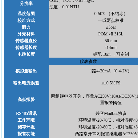
COD、TOC：0.01 mg/L
分辨率
浊度：
0.01NTU
温度范围
0-50℃（不结冰）
校准方式
一或两点校准
耐力
≤3bar
外壳材料
POM 和 316L
传感器直径
50 mm
传感器长度
214mm
电缆长度
标配
10m ，可定制
仪表参数
模拟量输出
1路4-20mA（0.4-2V）
输出电流误差
≤±0.5%FS
两组继电器开关，容量
AC250V(10A)/DC3
高低报警
置报警阈值
RS485通讯
兼容
Modbus协议
工作环境
环境温度
-20-70℃，相对湿度<8
储存环境
环境温度
-20-80℃，相对湿度<8
报警功能
两路常开常闭报警继电器
AC250